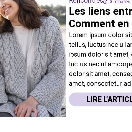
Rencontres
3 minutes
Les liens ent
Comment en s
Lorem ipsum dolor sit 
tellus, luctus nec ul
ipsum dolor sit amet, c
luctus nec ullamcorpe
dolor sit amet, consec
amet, consectetur adip
LIRE L’ARTIC